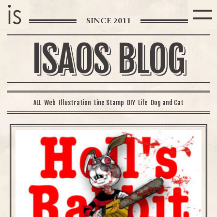
SINCE 2011
ISAOS BLOG
ALL
Web
Illustration
Line Stamp
DIY
Life
Dog and Cat